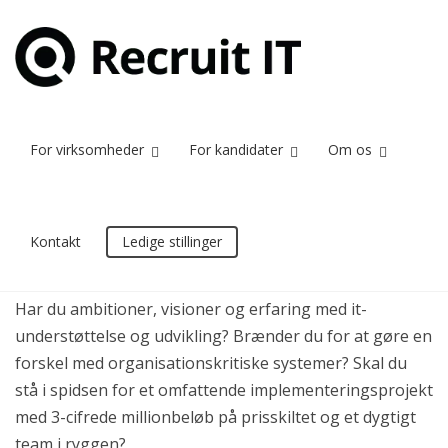
Home
Ambitiøs leder til kæmpe
Ambitiøs leder til kæmpe implementeringsprojekt for Anonym kunde
implementeringsprojekt for Anonym kunde
For virksomheder
For kandidater
Om os
Kontakt
Ledige stillinger
Stilling besat
Har du ambitioner, visioner og erfaring med it-
understøttelse og udvikling? Brænder du for at gøre en
forskel med organisationskritiske systemer? Skal du
stå i spidsen for et omfattende implementeringsprojekt
med 3-cifrede millionbeløb på prisskiltet og et dygtigt
team i ryggen?