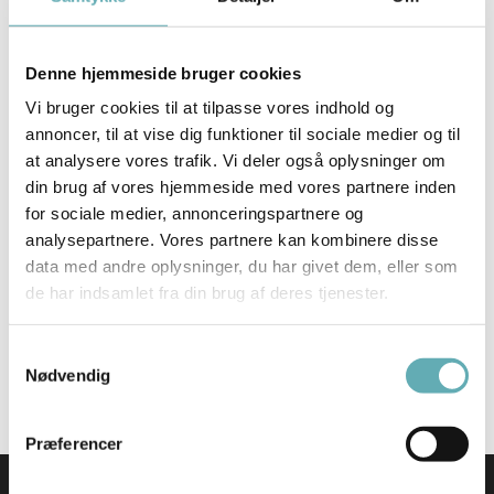
alternativt et tilsvarende karriereforløb suppleret med
kompetenceopbyggende kurser.
Denne hjemmeside bruger cookies
Stillingsdetaljer
Vi bruger cookies til at tilpasse vores indhold og
annoncer, til at vise dig funktioner til sociale medier og til
Arbejdssted
at analysere vores trafik. Vi deler også oplysninger om
København Ø
din brug af vores hjemmeside med vores partnere inden
for sociale medier, annonceringspartnere og
Kontaktperson
analysepartnere. Vores partnere kan kombinere disse
Johni Petersen
data med andre oplysninger, du har givet dem, eller som
jpp@recruit-it.dk
de har indsamlet fra din brug af deres tjenester.
Mobil: +45 26 37 75 35
Samtykkevalg
Nødvendig
Præferencer