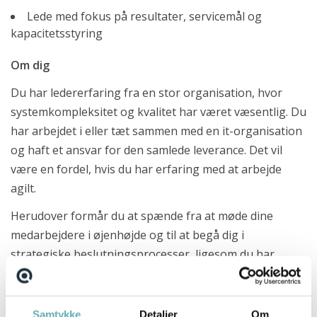
Lede med fokus på resultater, servicemål og
kapacitetsstyring
Om dig
Du har ledererfaring fra en stor organisation, hvor
systemkompleksitet og kvalitet har været væsentlig. Du
har arbejdet i eller tæt sammen med en it-organisation
og haft et ansvar for den samlede leverance. Det vil
være en fordel, hvis du har erfaring med at arbejde
agilt.
Herudover formår du at spænde fra at møde dine
medarbejdere i øjenhøjde og til at begå dig i
strategiske beslutningsprocesser, ligesom du har
kendskab til eller interesse for anvendelsen af kunstig
intelligens, som et element i den samlede løsning. Du
har en it eller teknisk rettet kandidatuddannelse,
Samtykke
Detaljer
Om