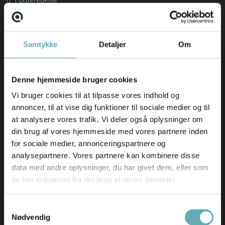
Om os
Find din nye arbejdsplads
Samtykke
Detaljer
Om
Emnebank
Forberedelse
Denne hjemmeside bruger cookies
Nyheder
Vi bruger cookies til at tilpasse vores indhold og
annoncer, til at vise dig funktioner til sociale medier og til
Hav en fantastisk sommer(ferie) ☀️
at analysere vores trafik. Vi deler også oplysninger om
AI-revolutionen er allerede sket – i hvert fald i
din brug af vores hjemmeside med vores partnere inden
softwarebranchen
for sociale medier, annonceringspartnere og
Skift i typen af rekrutteringsopgaver vi får ind
analysepartnere. Vores partnere kan kombinere disse
Nyeste ledige stillinger
data med andre oplysninger, du har givet dem, eller som
de har indsamlet fra din brug af deres tjenester.
German-speaking IT Supporter
Bid Manager til Comby A/S
Samtykkevalg
Nødvendig
Embedded udvikler til HMF Group