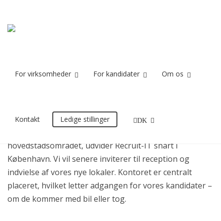
Kontor i
Home
Nyheder
Kontor i København på vej
København
på vej
For virksomheder
For kandidater
Om os
23/04/2013
Kontakt
Ledige stillinger
DK
For at være nærmere vores kunder i
hovedstadsområdet, udvider Recruit-IT snart i
København. Vi vil senere inviterer til reception og
indvielse af vores nye lokaler. Kontoret er centralt
placeret, hvilket letter adgangen for vores kandidater –
om de kommer med bil eller tog.