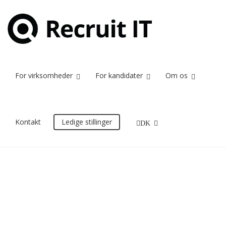
DHL
Home
DHL
For virksomheder
For kandidater
Om os
23/12/2023
Kontakt
Ledige stillinger
DK