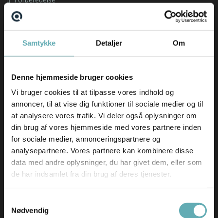
Om os
Find din nye arbejdsplads
Samtykke
Detaljer
Om
Emnebank
Forberedelse
Denne hjemmeside bruger cookies
Nyheder
Vi bruger cookies til at tilpasse vores indhold og
annoncer, til at vise dig funktioner til sociale medier og til
Hav en fantastisk sommer(ferie) ☀️
at analysere vores trafik. Vi deler også oplysninger om
AI-revolutionen er allerede sket – i hvert fald i
din brug af vores hjemmeside med vores partnere inden
softwarebranchen
for sociale medier, annonceringspartnere og
Skift i typen af rekrutteringsopgaver vi får ind
analysepartnere. Vores partnere kan kombinere disse
Nyeste ledige stillinger
data med andre oplysninger, du har givet dem, eller som
de har indsamlet fra din brug af deres tjenester.
Salgskonsulent til EcoMobility
German-speaking IT Supporter
Samtykkevalg
Nødvendig
Bid Manager til Comby A/S