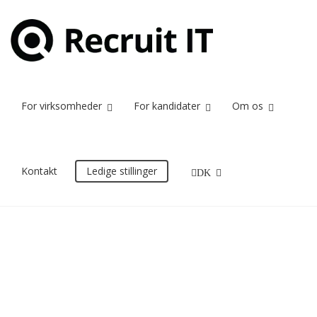
humor
Home
humor
For virksomheder
For kandidater
Om os
16/12/2016
Kontakt
Ledige stillinger
DK