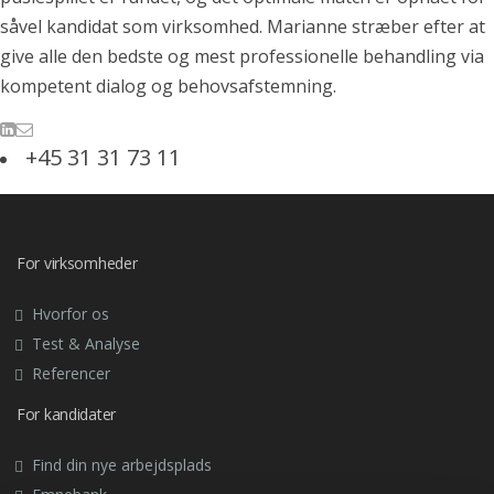
såvel kandidat som virksomhed. Marianne stræber efter at
give alle den bedste og mest professionelle behandling via
kompetent dialog og behovsafstemning.
+45 31 31 73 11
For virksomheder
Hvorfor os
Test & Analyse
Referencer
For kandidater
Find din nye arbejdsplads