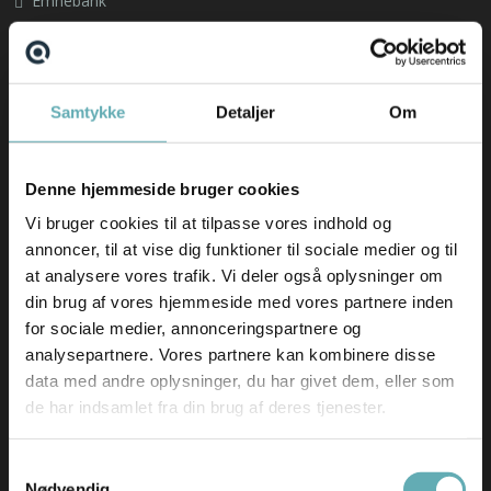
Emnebank
Forberedelse
Om os
Samtykke
Detaljer
Om
Find din nye arbejdsplads
Emnebank
Forberedelse
Denne hjemmeside bruger cookies
Nyheder
Vi bruger cookies til at tilpasse vores indhold og
annoncer, til at vise dig funktioner til sociale medier og til
Hav en fantastisk sommer(ferie) ☀️
at analysere vores trafik. Vi deler også oplysninger om
AI-revolutionen er allerede sket – i hvert fald i
din brug af vores hjemmeside med vores partnere inden
softwarebranchen
for sociale medier, annonceringspartnere og
Skift i typen af rekrutteringsopgaver vi får ind
analysepartnere. Vores partnere kan kombinere disse
data med andre oplysninger, du har givet dem, eller som
Nyeste ledige stillinger
de har indsamlet fra din brug af deres tjenester.
Salgskonsulent til EcoMobility
Samtykkevalg
German-speaking IT Supporter
Nødvendig