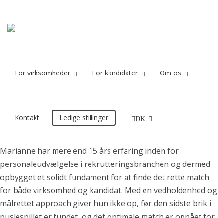
MARIANNE RISHEDE
Home
MARIANNE RISHEDE
For virksomheder
For kandidater
Om os
MARIANNE RISHEDE
Kontakt
Ledige stillinger
DK
Marianne har mere end 15 års erfaring inden for
personaleudvælgelse i rekrutteringsbranchen og dermed
opbygget et solidt fundament for at finde det rette match
for både virksomhed og kandidat. Med en vedholdenhed og
målrettet approach giver hun ikke op, før den sidste brik i
puslespillet er fundet, og det optimale match er opnået for