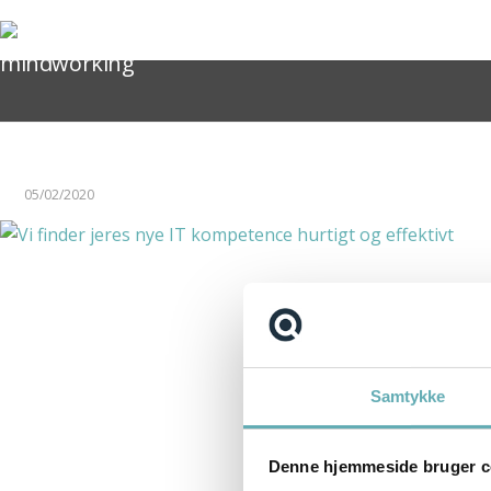
Teknisk Projektleder til Sunclass Airlines
mindworking
Scrum Master til Ase i København
Kontakt
+45 71 99 02 10
05/02/2020
info@recruit-it.com
Dalumvej 75
5250 Odense SV
Gammel Kongevej 35
1610 København K
P. O. Pedersens Vej 2
Samtykke
8200 Aarhus N
+45 71 99 02 10
Denne hjemmeside bruger c
info@recruit-it.se