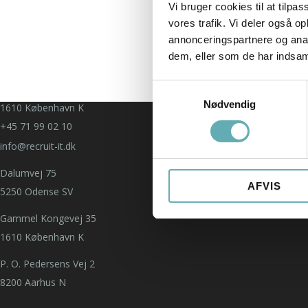
Vi bruger cookies til at tilpas
P. O. Pedersens Vej 2
vores trafik. Vi deler også 
8200 Aarhus N
annonceringspartnere og anal
Dalumvej 75
dem, eller som de har indsaml
5250 Odense SV
Samtykkevalg
Gammel Kongevej 35
Nødvendig
1610 København K
+45 71 99 02 10
info@recruit-it.dk
Dalumvej 75
AFVIS
5250 Odense SV
Gammel Kongevej 35
1610 København K
P. O. Pedersens Vej 2
8200 Aarhus N