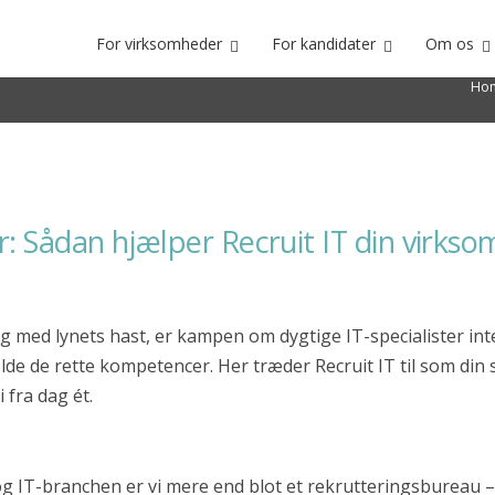
For virksomheder
For kandidater
Om os
plads?
Ho
ftwarebranchen
er: Sådan hjælper Recruit IT din virks
r sig med lynets hast, er kampen om dygtige IT-specialister 
lde de rette kompetencer. Her træder Recruit IT til som din
 fra dag ét.
og IT-branchen er vi mere end blot et rekrutteringsbureau – 