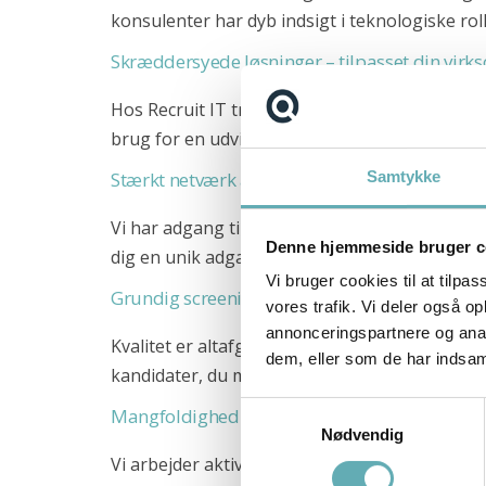
Software Engineer/Architect for Deloitte Engineering
konsulenter har dyb indsigt i teknologiske ro
CTO til Reshopper
Skræddersyede løsninger – tilpasset din vir
Teknisk Projektleder til Sunclass Airlines
Hos Recruit IT tror vi ikke på standardløsnin
brug for en udvikler, en it-arkitekt eller en p
Scrum Master til Ase i København
Stærkt netværk af specialister – også de pass
Samtykke
Kontakt
Vi har adgang til et omfattende netværk af IT
+45 71 99 02 10
Denne hjemmeside bruger c
dig en unik adgang til markedets mest eftertr
info@recruit-it.com
Vi bruger cookies til at tilpas
Grundig screening og udvælgelse
vores trafik. Vi deler også 
Dalumvej 75
annonceringspartnere og anal
5250 Odense SV
Kvalitet er altafgørende. Derfor benytter vi 
dem, eller som de har indsaml
kandidater, du møder, er både teknisk stærke 
Gammel Kongevej 35
1610 København K
Samtykkevalg
Mangfoldighed og inklusion – en strategisk f
Nødvendig
P. O. Pedersens Vej 2
Vi arbejder aktivt med at fremme mangfoldighe
8200 Aarhus N