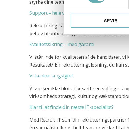
styrke dine teams med øget kreativitet, innova
+45 71 99 02 10
Support – hele vejen
info@recruit-it.se
P. O. Pedersens Vej 2
AFVIS
Rekruttering kan være kompleks og tidskræven
8200 Aarhus N
behov til onboarding af den rette kandidat. Vi
Dalumvej 75
Kvalitetssikring – med garanti
5250 Odense SV
Gammel Kongevej 35
Vi står inde for kvaliteten af de kandidater, 
1610 København K
Resultatet? En rekrutteringsløsning, du kan s
+45 71 99 02 10
Vi tænker langsigtet
info@recruit-it.dk
Dalumvej 75
Vi ønsker ikke blot at besætte en stilling – vi 
5250 Odense SV
virksomheds strategi, kultur og vækstambitione
Gammel Kongevej 35
Klar til at finde din næste IT-specialist?
1610 København K
Med Recruit IT som din rekrutteringspartner f
P. O. Pedersens Vej 2
én specialist eller et helt team, er vi klar til 