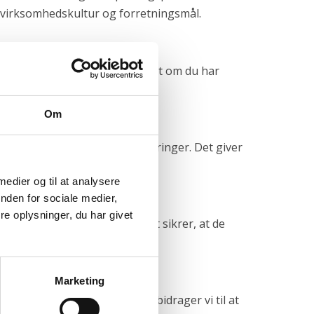
d virksomhedskultur og forretningsmål.
behov, kultur og værdier. Uanset om du har
 både fagligt og menneskeligt.
Om
en som er åbne for nye udfordringer. Det giver
 medier og til at analysere
nden for sociale medier,
e oplysninger, du har givet
personlighedsvurderinger. Det sikrer, at de
Marketing
e baggrunde og perspektiver bidrager vi til at