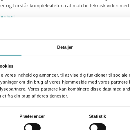
ller og forstår kompleksiteten i at matche teknisk viden me
ksomhed
ger. Hver rekruttering tilpasses nøje efter din virksomheds 
rojektleder, skaber vi et forløb, der sikrer et præcist match –
ive kandidater
Detaljer
-specialister – herunder mange, der ikke aktivt søger job, m
ookies
agtede profiler – før dine konkurrenter når dem.
se vores indhold og annoncer, til at vise dig funktioner til sociale
oplysninger om din brug af vores hjemmeside med vores partnere i
ysepartnere. Vores partnere kan kombinere disse data med andr
en kombination af dybdegående interviews, tekniske tests og 
et fra din brug af deres tjenester.
og kulturelt kompatible med dit team.
ordel
Præferencer
Statistik
d i IT-branchen. Ved at tiltrække kandidater med forskellig