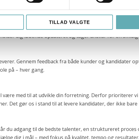
tion og bedre resultater.
TILLAD VALGTE
de. Hos os får du en fast kontaktperson, der guider dig g
 holder dig løbende opdateret og tager ansvar for en smidig 
vi leverer. Gennem feedback fra både kunder og kandidater o
tole på – hver gang.
vil være med til at udvikle din forretning. Derfor prioriterer
r. Det gør os i stand til at levere kandidater, der ikke ba
år du adgang til de bedste talenter, en struktureret proces
at hjælpe dig i mål – med fokus på kvalitet, tempo og resultater