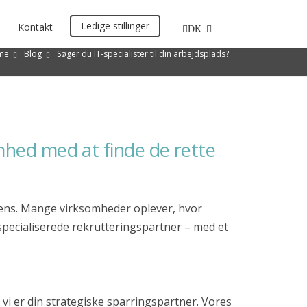
Ledige stillinger
Kontakt
DK
me
Blog
Søger du IT-specialister til din arbejdsplads?
omhed med at finde de rette
intens. Mange virksomheder oplever, hvor
 specialiserede rekrutteringspartner – med et
vi er din strategiske sparringspartner. Vores