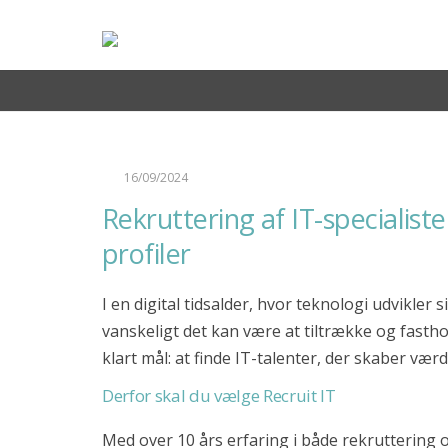
Nyheder
Søger du IT-specialister til din arbejds
Hav en fantastisk sommer(ferie) ☀️
AI-revolutionen er allerede sket – i hvert fald i so
Skift i typen af rekrutteringsopgaver vi får ind
Nyeste ledige stillinger
16/09/2024
German-speaking IT Supporter
Rekruttering af IT-specialist
Bid Manager til Comby A/S
profiler
Embedded udvikler til HMF Group
I en digital tidsalder, hvor teknologi udvikle
Senior Network Engineer til Bauhaus Nordic
vanskeligt det kan være at tiltrække og fastho
Software Engineer/Architect for Deloitte Engineering
klart mål: at finde IT-talenter, der skaber værdi
System Specialist til Sensio Care
Derfor skal du vælge Recruit IT
Senior Network Engineer til Bauhaus Nordic
Med over 10 års erfaring i både rekruttering 