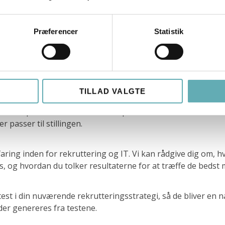
Præferencer
Statistik
edstest i rekrutteringen
er unik. Derfor tilbyder vi skræddersyede løsninger til pers
in virksomhed for at identificere de specifikke behov og kr
TILLAD VALGTE
r kan tilpasses din virksomheds specifikke behov. Uanset om 
r passer til stillingen.
aring inden for rekruttering og IT. Vi kan rådgive dig om,
s, og hvordan du tolker resultaterne for at træffe de bedst 
st i din nuværende rekrutteringsstrategi, så de bliver en n
 der genereres fra testene.