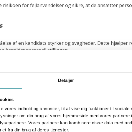
risikoen for fejlanvendelser og sikre, at de ansætter pers
g:
tåelse af en kandidats styrker og svagheder. Dette hjælper 
 kandidat passer til stillingen.
 at vurdere, hvordan en kandidat vil passe ind i virksomhed
somhedens værdier og arbejdsmetoder, hvilket kan føre til hø
Detaljer
get af ubevidste bias. Ved at anvende objektive personlig
ookies
kandidater vurderes på lige vilkår.
se vores indhold og annoncer, til at vise dig funktioner til sociale
oplysninger om din brug af vores hjemmeside med vores partnere i
ysepartnere. Vores partnere kan kombinere disse data med andr
interagere med eksisterende teammedlemmer, er afgørende f
et fra din brug af deres tjenester.
ordan forskellige personlighedstyper arbejder sammen og d