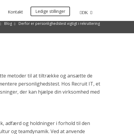
Ledige stillinger
Kontakt
DK
Blog
Derfor er personlighedstest vigtigt i rekruttering
tte metoder til at tiltrække og ansætte de
mentere personlighedstest. Hos Recruit IT, et
løsninger, der kan hjælpe din virksomhed med
, adfærd og holdninger i forhold til den
s kultur og teamdynamik. Ved at anvende