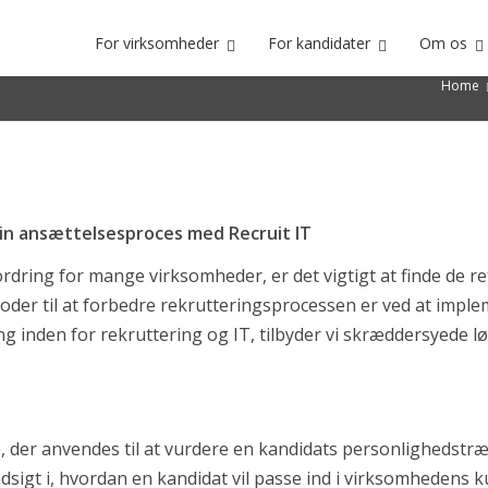
For virksomheder
For kandidater
Om os
rekruttering
Home
din ansættelsesproces med Recruit IT
ordring for mange virksomheder, er det vigtigt at finde de re
toder til at forbedre rekrutteringsprocessen er ved at imple
ftwarebranchen
g inden for rekruttering og IT, tilbyder vi skræddersyede 
, der anvendes til at vurdere en kandidats personlighedstræk
 indsigt i, hvordan en kandidat vil passe ind i virksomheden