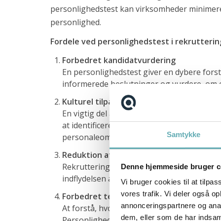
personlighedstest kan virksomheder minimere 
Bid Manager til Comby A/S
personlighed.
Embedded udvikler til HMF Group
Fordele ved personlighedstest i rekrutterin
Senior Network Engineer til Bauhaus Nordic
Forbedret kandidatvurdering
En personlighedstest giver en dybere fors
Software Engineer/Architect for Deloitte Engineering
informerede beslutninger og vurdere, om en
Senior Network Engineer til Bauhaus Nordic
Kulturel tilpasning
En vigtig del af rekrutteringsprocessen er
Software Engineer/Architect for Deloitte Engineering
at identificere, om en kandidat deler virk
CTO til Reshopper
Samtykke
personaleomsætning.
Teknisk Projektleder til Sunclass Airlines
Reduktion af bias
Rekrutteringsprocessen kan ofte være præ
Denne hjemmeside bruger c
Scrum Master til Ase i København
indflydelsen af disse bias og sikre, at alle 
Vi bruger cookies til at tilpas
Kontakt
vores trafik. Vi deler også 
Forbedret teamdynamik
annonceringspartnere og anal
At forstå, hvordan en ny medarbejder vil 
+45 71 99 02 10
dem, eller som de har indsaml
Personlighedstest kan give indsigt i, hv