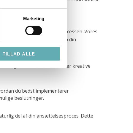
Marketing
onlighedstest i rekrutteringsprocessen. Vores
av, der er relevante for netop din
TILLAD ALLE
du søger ledere, teknikere eller kreative
 hvordan du bedst implementerer
mulige beslutninger.
aturlig del af din ansættelsesproces. Dette