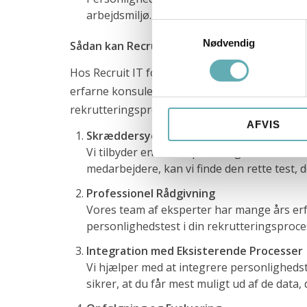
info@recruit-it.com
arbejdsmiljø.
Samtykkevalg
Dalumvej 75
Nødvendig
Sådan kan Recruit IT hjælpe med personligh
5250 Odense SV
Hos Recruit IT forstår vi, at hver virksomhed 
Gammel Kongevej 35
erfarne konsulenter arbejder tæt sammen med d
1610 København K
rekrutteringsproces.
AFVIS
P. O. Pedersens Vej 2
Skræddersyede Tests
8200 Aarhus N
Vi tilbyder en række personlighedstest, de
+45 71 99 02 10
medarbejdere, kan vi finde den rette test, de
info@recruit-it.se
Professionel Rådgivning
P. O. Pedersens Vej 2
Vores team af eksperter har mange års erf
8200 Aarhus N
personlighedstest i din rekrutteringsproce
Dalumvej 75
Integration med Eksisterende Processer
5250 Odense SV
Vi hjælper med at integrere personlighedste
Gammel Kongevej 35
sikrer, at du får mest muligt ud af de data,
1610 København K