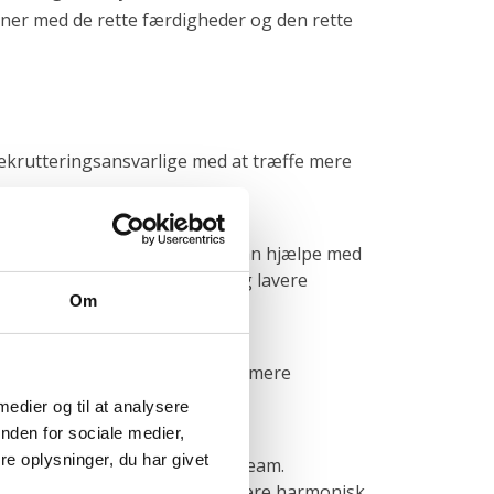
oner med de rette færdigheder og den rette
rekrutteringsansvarlige med at træffe mere
ens kultur. Personlighedstest kan hjælpe med
jere medarbejdertilfredshed og lavere
Om
hedstest kan virksomheder minimere
 medier og til at analysere
nden for sociale medier,
e oplysninger, du har givet
or at opnå et velfungerende team.
ermed hjælpe med at skabe et mere harmonisk