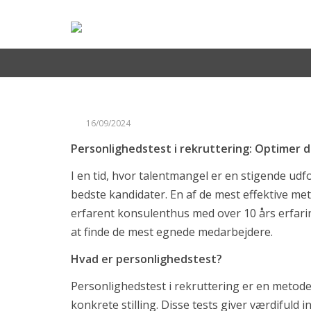
Find din nye arbejdsplads
Emnebank
Derfor er personlighedstest vigtigt i 
Forberedelse
Om os
Find din nye arbejdsplads
Emnebank
16/09/2024
Forberedelse
Personlighedstest i rekruttering: Optimer 
Nyheder
I en tid, hvor talentmangel er en stigende udf
Hav en fantastisk sommer(ferie) ☀️
bedste kandidater. En af de mest effektive me
AI-revolutionen er allerede sket – i hvert fald i so
erfarent konsulenthus med over 10 års erfarin
Skift i typen af rekrutteringsopgaver vi får ind
at finde de mest egnede medarbejdere.
Nyeste ledige stillinger
Hvad er personlighedstest?
Salgskonsulent til EcoMobility
Personlighedstest i rekruttering er en metode
konkrete stilling. Disse tests giver værdifuld
German-speaking IT Supporter