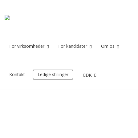
19012016-15-2
Home
19012016-15-2
For virksomheder
For kandidater
Om os
25/10/2016
Kontakt
Ledige stillinger
DK