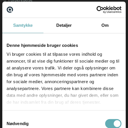
Om os
Find din nye arbejdsplads
Samtykke
Detaljer
Om
Emnebank
Forberedelse
Denne hjemmeside bruger cookies
Nyheder
Vi bruger cookies til at tilpasse vores indhold og
annoncer, til at vise dig funktioner til sociale medier og til
Hav en fantastisk sommer(ferie) ☀️
at analysere vores trafik. Vi deler også oplysninger om
AI-revolutionen er allerede sket – i hvert fald i
din brug af vores hjemmeside med vores partnere inden
softwarebranchen
for sociale medier, annonceringspartnere og
Skift i typen af rekrutteringsopgaver vi får ind
analysepartnere. Vores partnere kan kombinere disse
Nyeste ledige stillinger
data med andre oplysninger, du har givet dem, eller som
de har indsamlet fra din brug af deres tjenester.
German-speaking IT Supporter
Bid Manager til Comby A/S
Samtykkevalg
Nødvendig
Embedded udvikler til HMF Group