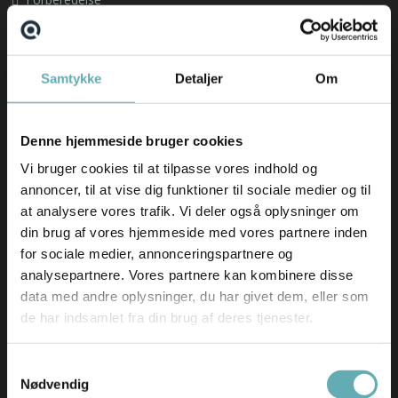
Om os
Find din nye arbejdsplads
Samtykke
Detaljer
Om
Emnebank
Forberedelse
Denne hjemmeside bruger cookies
Nyheder
Vi bruger cookies til at tilpasse vores indhold og
annoncer, til at vise dig funktioner til sociale medier og til
Hav en fantastisk sommer(ferie) ☀️
at analysere vores trafik. Vi deler også oplysninger om
AI-revolutionen er allerede sket – i hvert fald i
din brug af vores hjemmeside med vores partnere inden
softwarebranchen
for sociale medier, annonceringspartnere og
Skift i typen af rekrutteringsopgaver vi får ind
analysepartnere. Vores partnere kan kombinere disse
Nyeste ledige stillinger
data med andre oplysninger, du har givet dem, eller som
de har indsamlet fra din brug af deres tjenester.
Salgskonsulent til EcoMobility
German-speaking IT Supporter
Samtykkevalg
Nødvendig
Bid Manager til Comby A/S