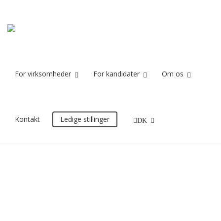
hd
Home
hd
For virksomheder
For kandidater
Om os
16/12/2016
Kontakt
Ledige stillinger
DK