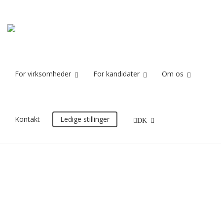
se
Home
se
For virksomheder
For kandidater
Om os
16/12/2016
Kontakt
Ledige stillinger
DK