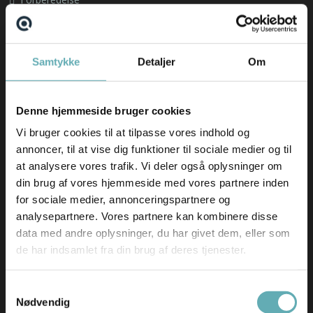
Om os
Find din nye arbejdsplads
Samtykke
Detaljer
Om
Emnebank
Forberedelse
Denne hjemmeside bruger cookies
Nyheder
Vi bruger cookies til at tilpasse vores indhold og
annoncer, til at vise dig funktioner til sociale medier og til
Hav en fantastisk sommer(ferie) ☀️
at analysere vores trafik. Vi deler også oplysninger om
AI-revolutionen er allerede sket – i hvert fald i
din brug af vores hjemmeside med vores partnere inden
softwarebranchen
for sociale medier, annonceringspartnere og
Skift i typen af rekrutteringsopgaver vi får ind
analysepartnere. Vores partnere kan kombinere disse
Nyeste ledige stillinger
data med andre oplysninger, du har givet dem, eller som
de har indsamlet fra din brug af deres tjenester.
Salgskonsulent til EcoMobility
German-speaking IT Supporter
Samtykkevalg
Nødvendig
Bid Manager til Comby A/S