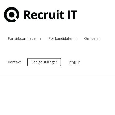
2000px-DR_logo.svg
Home
2000px-DR_logo.svg
For virksomheder
For kandidater
Om os
23/06/2017
Kontakt
Ledige stillinger
DK