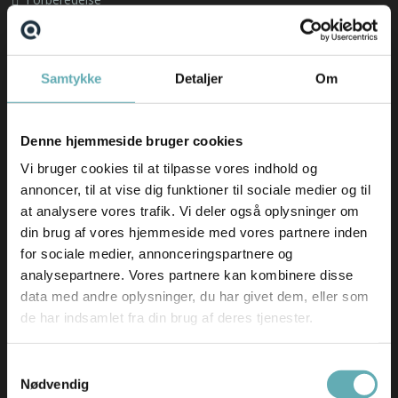
Om os
Find din nye arbejdsplads
Samtykke
Detaljer
Om
Emnebank
Forberedelse
Denne hjemmeside bruger cookies
Nyheder
Vi bruger cookies til at tilpasse vores indhold og
annoncer, til at vise dig funktioner til sociale medier og til
Hav en fantastisk sommer(ferie) ☀️
at analysere vores trafik. Vi deler også oplysninger om
AI-revolutionen er allerede sket – i hvert fald i
din brug af vores hjemmeside med vores partnere inden
softwarebranchen
for sociale medier, annonceringspartnere og
Skift i typen af rekrutteringsopgaver vi får ind
analysepartnere. Vores partnere kan kombinere disse
Nyeste ledige stillinger
data med andre oplysninger, du har givet dem, eller som
de har indsamlet fra din brug af deres tjenester.
Salgskonsulent til EcoMobility
German-speaking IT Supporter
Samtykkevalg
Nødvendig
Bid Manager til Comby A/S