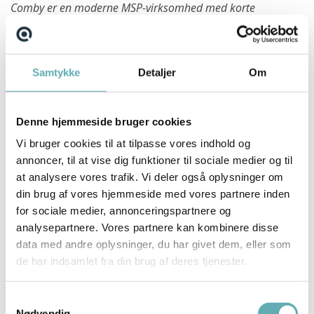
Comby er en moderne MSP-virksomhed med korte
beslutningsveje, høj faglighed og et stærkt fokus på
samarbejde. Her bliver du en del af et engageret team, hvor
du får stor indflydelse på både virksomhedens
Samtykke
Detaljer
Om
tilbudsarbejde og den fortsatte udvikling af processer og
metoder.
Denne hjemmeside bruger cookies
Du får en alsidig hverdag med spændende opgaver, dygtige
Vi bruger cookies til at tilpasse vores indhold og
kollegaer og gode muligheder for både faglig og personlig
annoncer, til at vise dig funktioner til sociale medier og til
udvikling.
at analysere vores trafik. Vi deler også oplysninger om
Comby tilbyder blandt andet:
din brug af vores hjemmeside med vores partnere inden
for sociale medier, annonceringspartnere og
En central rolle med stor indflydelse på virksomhedens
analysepartnere. Vores partnere kan kombinere disse
tilbudsarbejde
data med andre oplysninger, du har givet dem, eller som
En alsidig hverdag med spændende og komplekse
de har indsamlet fra din brug af deres tjenester.
opgaver
Gode kollegaer og en uformel omgangstone
Samtykkevalg
Nødvendig