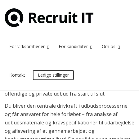
Bid Manager til
Home
Bid Manager til Comby A/S
Comby A/S
For virksomheder
For kandidater
Om os
På vegne af vores kunde, Comby A/S, søger vi en
Kontakt
Ledige stillinger
struktureret og selvstændig Bid Manager, der får
ansvaret for at drive virksomhedens arbejde med
offentlige og private udbud fra start til slut.
Du bliver den centrale drivkraft i udbudsprocesserne
og får ansvaret for hele forløbet – fra analyse af
udbudsmateriale og kravspecifikationer til udarbejdelse
og aflevering af et gennemarbejdet og