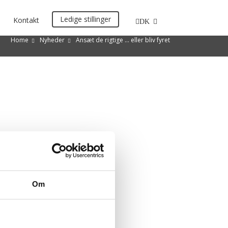
Ledige stillinger
Kontakt
DK
Home
Nyheder
Ansæt de rigtige … eller bliv fyret
Om