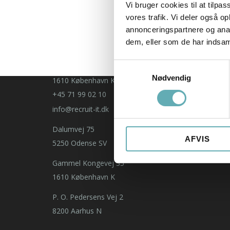
Vi bruger cookies til at tilpas
P. O. Pedersens Vej 2
vores trafik. Vi deler også 
8200 Aarhus N
annonceringspartnere og anal
Dalumvej 75
dem, eller som de har indsaml
5250 Odense SV
Samtykkevalg
Gammel Kongevej 35
Nødvendig
1610 København K
+45 71 99 02 10
info@recruit-it.dk
Dalumvej 75
AFVIS
5250 Odense SV
Gammel Kongevej 35
1610 København K
P. O. Pedersens Vej 2
8200 Aarhus N