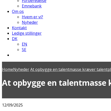
Forberedelse
Emnebank
Om os
Hvem er vi?
Nyheder
Kontakt
Ledige stillinger
DK
EN
SE
Home
Nyheder
At opbygge en talentmasse kræver talentp
At opbygge en talentmasse 
12/09/2025