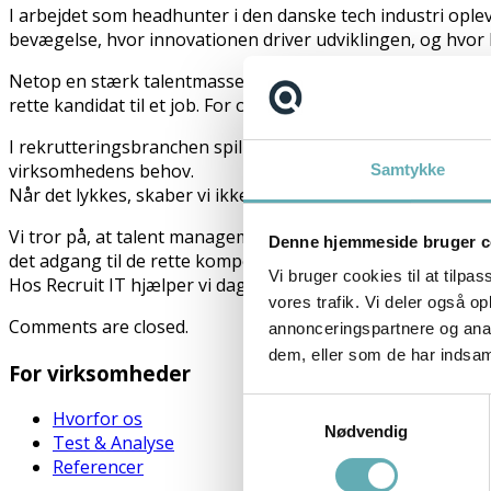
I arbejdet som headhunter i den danske tech industri opl
bevægelse, hvor innovationen driver udviklingen, og hvor
Netop en stærk talentmasse kræver målrettet talentpleje o
rette kandidat til et job. For os er det at identificere pot
I rekrutteringsbranchen spiller vi en central rolle i at op
virksomhedens behov.
Samtykke
Når det lykkes, skaber vi ikke bare et match, men et samarb
Vi tror på, at talent management handler om at bygge relat
Denne hjemmeside bruger c
det adgang til de rette kompetencer, og for kandidaterne 
Vi bruger cookies til at tilpas
Hos Recruit IT hjælper vi dagligt virksomheder med at fin
vores trafik. Vi deler også 
Comments are closed.
annonceringspartnere og anal
dem, eller som de har indsaml
For virksomheder
Samtykkevalg
Hvorfor os
Nødvendig
Test & Analyse
Referencer