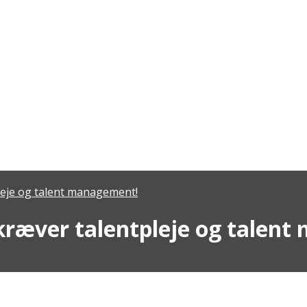
leje og talent management!
kræver talentpleje og talen