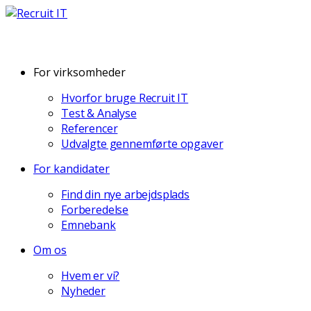
For virksomheder
Hvorfor bruge Recruit IT
Test & Analyse
Referencer
Udvalgte gennemførte opgaver
For kandidater
Find din nye arbejdsplads
Forberedelse
Emnebank
Om os
Hvem er vi?
Nyheder