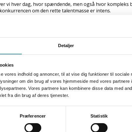
ever vi hver dag, hvor spændende, men også hvor kompleks b
 konkurrencen om den rette talentmasse er intens.
g talent management. Vi brænder for dette arbejde, da jeg 
entialet hos mennesker, se dem vokse og skabe værdi, både for 
dage, udvikle og motivere talenter. Det kræver indsigt, nærvæ
Detaljer
ejde, der kan holde og udvikle sig over tid.
ioner, skabe tillid og tilbyde sparring, så mennesker kan u
ookies
betyder det muligheder for udvikling og vækst.
se vores indhold og annoncer, til at vise dig funktioner til sociale
de talenter. Det er en kæmpe motivationsfaktor for mig. Mås
oplysninger om din brug af vores hjemmeside med vores partnere i
ysepartnere. Vores partnere kan kombinere disse data med andr
et fra din brug af deres tjenester.
Præferencer
Statistik