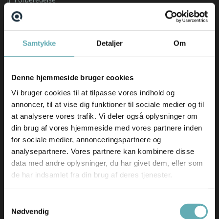
Om os
Find din nye arbejdsplads
Samtykke
Detaljer
Om
Emnebank
Forberedelse
Denne hjemmeside bruger cookies
Nyheder
Vi bruger cookies til at tilpasse vores indhold og
annoncer, til at vise dig funktioner til sociale medier og til
Hav en fantastisk sommer(ferie) ☀️
at analysere vores trafik. Vi deler også oplysninger om
AI-revolutionen er allerede sket – i hvert fald i
din brug af vores hjemmeside med vores partnere inden
softwarebranchen
for sociale medier, annonceringspartnere og
Skift i typen af rekrutteringsopgaver vi får ind
analysepartnere. Vores partnere kan kombinere disse
Nyeste ledige stillinger
data med andre oplysninger, du har givet dem, eller som
de har indsamlet fra din brug af deres tjenester.
German-speaking IT Supporter
Bid Manager til Comby A/S
Samtykkevalg
Nødvendig
Embedded udvikler til HMF Group