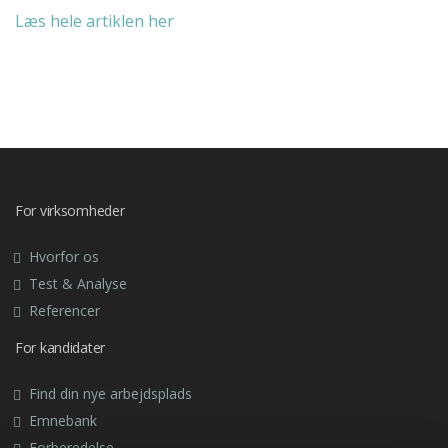
Læs hele artiklen her
For virksomheder
Hvorfor os
Test & Analyse
Referencer
For kandidater
Find din nye arbejdsplads
Emnebank
Forberedelse