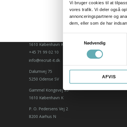
Vi bruger cookies til at tilpas
P. O. Pedersens Vej 2
vores trafik. Vi deler også 
8200 Aarhus N
annonceringspartnere og anal
Dalumvej 75
dem, eller som de har indsaml
5250 Odense SV
Samtykkevalg
Gammel Kongevej 35
Nødvendig
1610 København K
+45 71 99 02 10
info@recruit-it.dk
Dalumvej 75
AFVIS
5250 Odense SV
Gammel Kongevej 35
1610 København K
P. O. Pedersens Vej 2
8200 Aarhus N