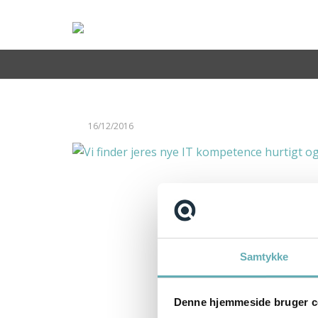
Teknisk Projektleder til Sunclass Airlines
locatel
Scrum Master til Ase i København
Kontakt
+45 71 99 02 10
16/12/2016
info@recruit-it.com
Dalumvej 75
5250 Odense SV
Gammel Kongevej 35
1610 København K
P. O. Pedersens Vej 2
Samtykke
8200 Aarhus N
+45 71 99 02 10
Denne hjemmeside bruger c
info@recruit-it.se