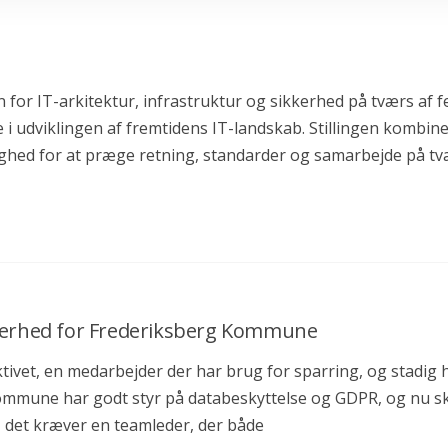
en for IT-arkitektur, infrastruktur og sikkerhed på tværs 
lle i udviklingen af fremtidens IT-landskab. Stillingen komb
lighed for at præge retning, standarder og samarbejde på 
kerhed for Frederiksberg Kommune
tivet, en medarbejder der har brug for sparring, og stadig h
Kommune har godt styr på databeskyttelse og GDPR, og nu s
 det kræver en teamleder, der både