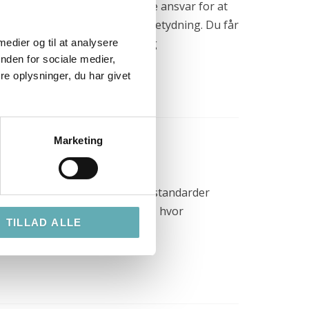
Security Manager, der kan tage ansvar for at
entral og har stor strategisk betydning. Du får
området er højt prioriteret og
 medier og til at analysere
nden for sociale medier,
e oplysninger, du har givet
Marketing
 sand indsigt opstår dér, hvor standarder
erg Kommune står midt i en tid, hvor
TILLAD ALLE