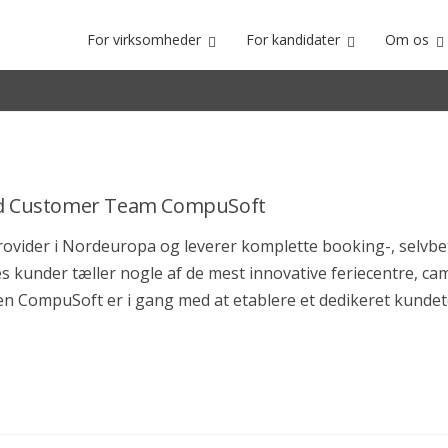
For virksomheder
For kandidater
Om os
ted Customer Team CompuSoft
vider i Nordeuropa og leverer komplette booking-, selvbetj
res kunder tæller nogle af de mest innovative feriecentre, c
en CompuSoft er i gang med at etablere et dedikeret kundet