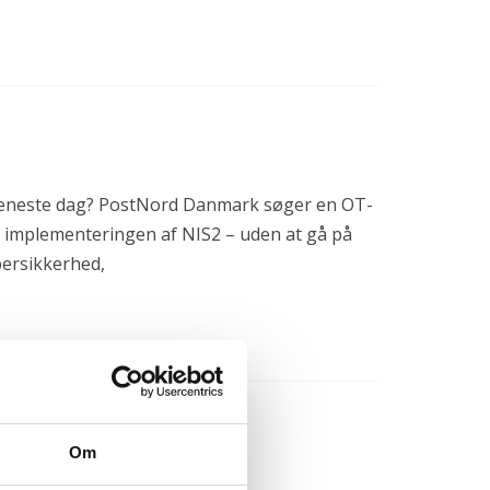
ver eneste dag? PostNord Danmark søger en OT-
re implementeringen af NIS2 – uden at gå på
bersikkerhed,
Om