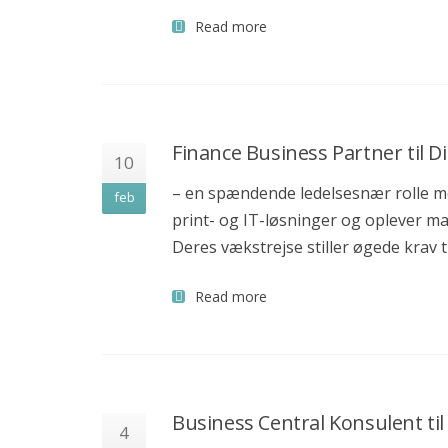
P. O. Pedersens Vej 2
Read more
8200 Aarhus N
+45 71 99 02 10
info@recruit-it.se
P. O. Pedersens Vej 2
Finance Business Partner til D
8200 Aarhus N
10
Dalumvej 75
– en spændende ledelsesnær rolle med
feb
5250 Odense SV
print- og IT-løsninger og oplever m
Gammel Kongevej 35
Deres vækstrejse stiller øgede krav 
1610 København K
+45 71 99 02 10
Read more
info@recruit-it.dk
Dalumvej 75
5250 Odense SV
Business Central Konsulent til
Gammel Kongevej 35
4