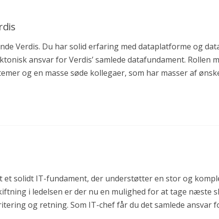
rdis
kunde Verdis. Du har solid erfaring med dataplatforme og da
ktonisk ansvar for Verdis’ samlede datafundament. Rollen m
stemer og en masse søde kollegaer, som har masser af ønsker 
et solidt IT-fundament, der understøtter en stor og kompl
ing i ledelsen er der nu en mulighed for at tage næste sk
ering og retning. Som IT-chef får du det samlede ansvar 