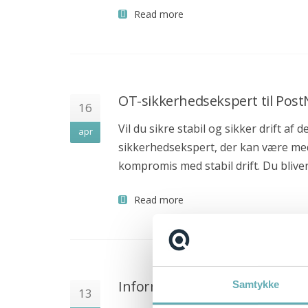
Read more
For virksomheder
OT-sikkerhedsekspert til Po
Hvorfor os
16
Test & Analyse
Vil du sikre stabil og sikker drift 
apr
Referencer
sikkerhedsekspert, der kan være med 
For kandidater
kompromis med stabil drift. Du blive
Find din nye arbejdsplads
Read more
Emnebank
Forberedelse
Om os
Information Security Manager
Samtykke
Find din nye arbejdsplads
13