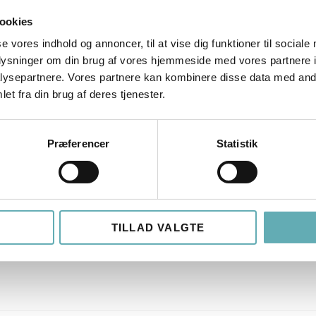
erjylland en erfaren og forretningsorienteret Information 
ookies
ikkerheds-setup i en international organisation. Rollen er c
 informationssikkerhed og compliance i en virksomhed, hvor 
se vores indhold og annoncer, til at vise dig funktioner til sociale
oplysninger om din brug af vores hjemmeside med vores partnere i
ysepartnere. Vores partnere kan kombinere disse data med andr
et fra din brug af deres tjenester.
ftwarebranchen
Præferencer
Statistik
 Kommune
forståelig når man tegner den med firkanter og pile – og at
er det hele sammen? Så er det nu du skal slå til. Frederiksb
TILLAD VALGTE
are skal fungere