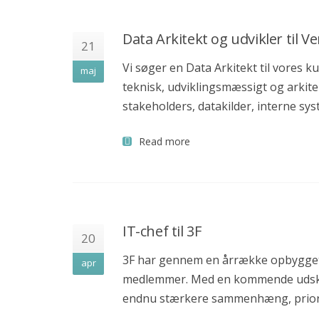
Data Arkitekt og udvikler til Ve
21
Vi søger en Data Arkitekt til vores 
maj
teknisk, udviklingsmæssigt og arkite
stakeholders, datakilder, interne sy
Read more
IT-chef til 3F
20
3F har gennem en årrække opbygget 
apr
medlemmer. Med en kommende udskiftn
endnu stærkere sammenhæng, priorit