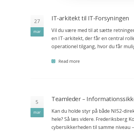
Senior Network Engineer til Bauhaus Nordic
IT-arkitekt til IT-Forsyningen
Software Engineer/Architect for Deloitte Engineering
27
Vil du være med til at sætte retning
CTO til Reshopper
mar
en IT-arkitekt, der får en central ro
Teknisk Projektleder til Sunclass Airlines
operationel tilgang, hvor du får mu
Scrum Master til Ase i København
Read more
Kontakt
+45 71 99 02 10
info@recruit-it.com
Teamleder – Informationssik
Dalumvej 75
5
5250 Odense SV
Kan du holde styr på både NIS2-direk
mar
hele? Så læs videre. Frederiksberg 
Gammel Kongevej 35
cybersikkerheden til samme niveau –
1610 København K