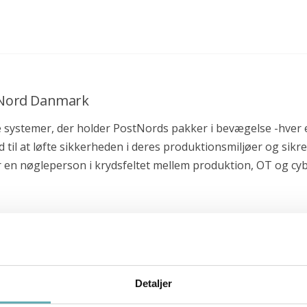
stNord Danmark
af de systemer, der holder PostNords pakker i bevægelse -h
til at løfte sikkerheden i deres produktionsmiljøer og sik
r en nøgleperson i krydsfeltet mellem produktion, OT og cy
Detaljer