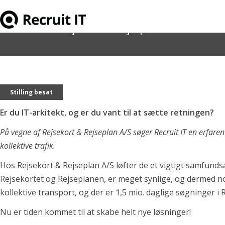
IT Arkitekt til Rejsekort & Rejseplan A/S
Stilling besat
Er du IT-arkitekt, og er du vant til at sætte retningen?
På vegne af Rejsekort & Rejseplan A/S søger Recruit IT en erfaren 
kollektive trafik.
Hos Rejsekort & Rejseplan A/S løfter de et vigtigt samfunds
For virksomheder
Rejsekortet og Rejseplanen, er meget synlige, og dermed no
kollektive transport, og der er 1,5 mio. daglige søgninger i 
Hvorfor os
Test & Analyse
Nu er tiden kommet til at skabe helt nye løsninger!
Referencer