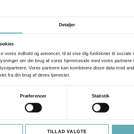
ering vs. distribuering, krav og definitioner, backup, m.m.
Detaljer
ookies
em
se vores indhold og annoncer, til at vise dig funktioner til sociale
ørre og mere langsigtede projekter
oplysninger om din brug af vores hjemmeside med vores partnere i
ysepartnere. Vores partnere kan kombinere disse data med andr
et fra din brug af deres tjenester.
 teknisk tegning eller konsekvens
Præferencer
Statistik
ar behov for og være i stand til at kommunikere med forretn
 – men ikke et krav)
TILLAD VALGTE