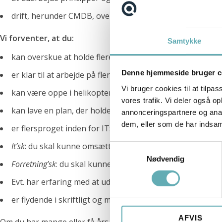
German-speaking IT Supporter
drift, herunder CMDB, overvågning, outsourcing, centralis
Bid Manager til Comby A/S
Vi forventer, at du:
Samtykke
Embedded udvikler til HMF Group
kan overskue at holde flere bolde i luften på en gang
Senior Network Engineer til Bauhaus Nordic
Denne hjemmeside bruger c
er klar til at arbejde på flere opgaver og skifte mellem d
Vi bruger cookies til at tilpas
Software Engineer/Architect for Deloitte Engineering
kan være oppe i helikopteren og skabe overblik over st
vores trafik. Vi deler også 
System Specialist til Sensio Care
kan lave en plan, der holder over længere tid
annonceringspartnere og anal
dem, eller som de har indsaml
er flersproget inden for IT:
Senior Network Engineer til Bauhaus Nordic
It’sk
: du skal kunne omsætte tekniske kompetencer til en
Software Engineer/Architect for Deloitte Engineering
Samtykkevalg
Nødvendig
Forretning’sk
: du skal kunne forstå, hvad forretningen h
CTO til Reshopper
Evt. har erfaring med at udarbejde standarder (en fordel
Teknisk Projektleder til Sunclass Airlines
er flydende i skriftligt og mundtligt dansk og engelsk
Scrum Master til Ase i København
AFVIS