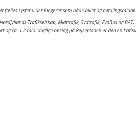
t fælles system, der fungerer som både billet og betalingsmiddel
Nordjyllands Trafikselskab, Midttrafik, Sydtrafik, FynBus og BAT.
rt og ca. 1,2 mio. daglige opslag på Rejseplanen er den en kritisk,
chDanmark