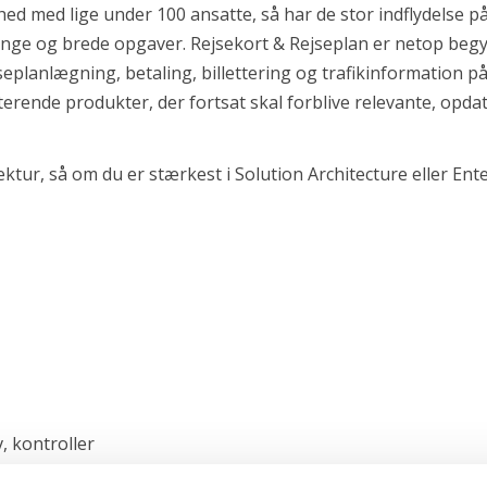
omhed med lige under 100 ansatte, så har de stor indflydelse
mange og brede opgaver.
Rejsekort & Rejseplan er netop begy
seplanlægning, betaling, billettering og trafikinformation p
sterende produkter, der fortsat skal forblive relevante, opd
ektur, så om du er stærkest i Solution Architecture eller E
, kontroller
tur og hosting inden for cloud, multi-sourcing og rammeafta