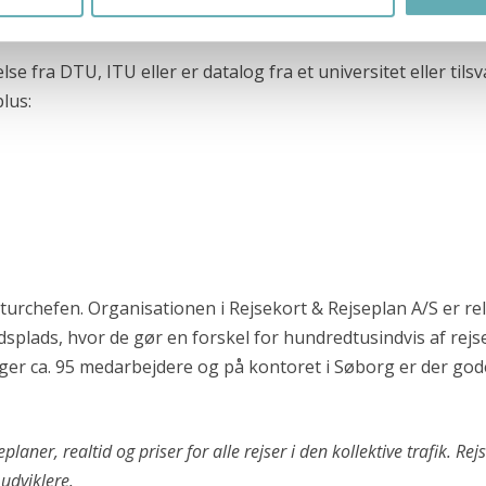
 os. Vi lægger vægt på at du har viden om og kendskab til IT
e fra DTU, ITU eller er datalog fra et universitet eller tils
lus:
urchefen. Organisationen i Rejsekort & Rejseplan A/S er rela
dsplads, hvor de gør en forskel for hundredtusindvis af rej
r ca. 95 medarbejdere og på kontoret i Søborg er der gode
laner, realtid og priser for alle rejser i den kollektive trafik. 
udviklere.