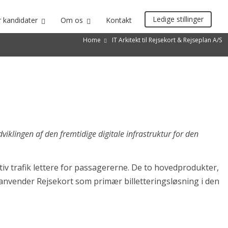
Ledige stillinger
r kandidater
Om os
Kontakt
Home
IT Arkitekt til Rejsekort & Rejseplan A/S
viklingen af den fremtidige digitale infrastruktur for den
tiv trafik lettere for passagererne. De to hovedprodukter,
 anvender Rejsekort som primær billetteringsløsning i den