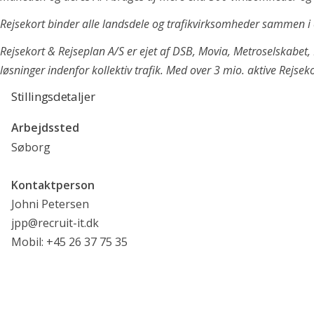
Gammel Kongevej 35
Rejsekort binder alle landsdele og trafikvirksomheder sammen i é
1610 København K
Rejsekort & Rejseplan A/S er ejet af DSB, Movia, Metroselskabet, 
+45 71 99 02 10
løsninger indenfor kollektiv trafik. Med over 3 mio. aktive Rejseko
info@recruit-it.dk
Stillingsdetaljer
Dalumvej 75
5250 Odense SV
Arbejdssted
Gammel Kongevej 35
Søborg
1610 København K
Kontaktperson
P. O. Pedersens Vej 2
Johni Petersen
8200 Aarhus N
jpp@recruit-it.dk
Mobil: +45 26 37 75 35
© 2013-2025 Recruit IT ApS |
Cookies
|
Terms of use
|
CSR
|
Sear
© 2013-2021 Recruit IT ApS |
Cookies
|
Terms of use
|
CSR
© 2013-2021 Recruit IT ApS |
Cookies
|
Terms of use
|
CSR