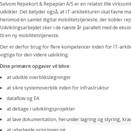
Selvom Rejsekort & Rejseplan A/S er en relativt lille virks
For kandidater
udvikler. Det betyder også, at IT-arkitekturen skal favne 
henimod én samlet digital mobilitetstjeneste, der kobler rej
Find din nye arbejdsplads
Udviklingsarbejdet sker i de næste år parallelt med de eksi
Emnebank
til en ny mobilitetstjeneste.
Forberedelse
Der er derfor brug for flere kompetencer inden for IT-arkit
Om os
vigtige for den videre udvikling.
Find din nye arbejdsplads
Dine primære opgaver vil blive:
Emnebank
Forberedelse
at udvikle overblikstegninger
Nyheder
at sikre systemoverblik inden for infrastruktur
dataflow og EA
Hav en fantastisk sommer(ferie) ☀️
at deltage i udviklingsprojekter
AI-revolutionen er allerede sket – i hvert fald i softwarebranchen
Skift i typen af rekrutteringsopgaver vi får ind
at lave dokumentation, herunder lagring og styring, krav
Nyeste ledige stillinger
at udarbejde principper og retningslinjer for infrastruk