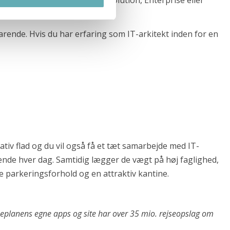
-arkitektur inden for enten Solution, Enterprise eller
varende. Hvis du har erfaring som IT-arkitekt inden for en
tiv flad og du vil også få et tæt samarbejde med IT-
sende hver dag. Samtidig lægger de vægt på høj faglighed,
 parkeringsforhold og en attraktiv kantine.
Rejseplanens egne apps og site har over 35 mio. rejseopslag om