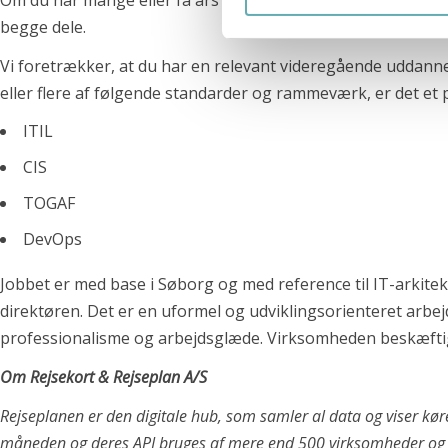
Om du har mange eller få års erfaring er ikke afgørende for
Kontakt
begge dele.
+45 71 99 02 10
Vi foretrækker, at du har en relevant videregående uddannels
info@recruit-it.com
eller flere af følgende standarder og rammeværk, er det et p
Dalumvej 75
ITIL
5250 Odense SV
CIS
Gammel Kongevej 35
TOGAF
1610 København K
DevOps
P. O. Pedersens Vej 2
8200 Aarhus N
Jobbet er med base i Søborg og med reference til IT-arkitekt
+45 71 99 02 10
direktøren.
Det er en uformel og udviklingsorienteret arbej
info@recruit-it.se
professionalisme og arbejdsglæde. Virksomheden beskæftige
P. O. Pedersens Vej 2
Om Rejsekort & Rejseplan A/S
8200 Aarhus N
Dalumvej 75
Rejseplanen er den digitale hub, som samler al data og viser kørep
5250 Odense SV
måneden og deres API bruges af mere end 500 virksomheder og 