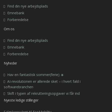
Find din nye arbejdsplads
Emnebank
Forberedelse
Om os
Find din nye arbejdsplads
Emnebank
Forberedelse
Nyheder
Hav en fantastisk sommer(ferie) ☀️
AI-revolutionen er allerede sket – i hvert fald i
softwarebranchen
Skift i typen af rekrutteringsopgaver vi får ind
Nyeste ledige stillinger
Salgskonsulent til EcoMobility