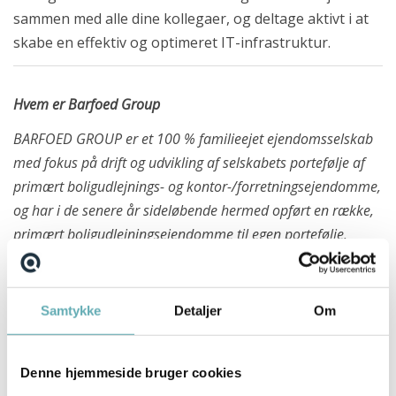
sammen med alle dine kollegaer, og deltage aktivt i at
skabe en effektiv og optimeret IT-infrastruktur.
Hvem er Barfoed Group
BARFOED GROUP er et 100 % familieejet ejendomsselskab
med fokus på drift og udvikling af selskabets portefølje af
primært boligudlejnings- og kontor-/forretningsejendomme,
og har i de senere år sideløbende hermed opført en række,
primært boligudlejningsejendomme til egen portefølje.
Porteføljen, der primært består af ejendomme i Odense,
Fredericia og Hovedstadsområdet, er på i alt ca. 4.000
Samtykke
Detaljer
Om
boliglejemål og 500 erhvervslejemål, og repræsenterer en
værdi på ca. 11 mia.kr.
Denne hjemmeside bruger cookies
Den daglige drift af selskabets ejendomme varetages af