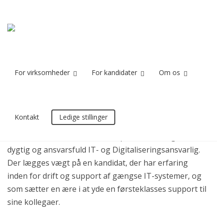
IT- og
Home
IT- og Digitaliseringsansvarlig til Barfoed Group
Digitaliseringsansvarlig til Barfoed Group
For virksomheder
For kandidater
Om os
Kontakt
Ledige stillinger
Stilling besat
For vores kunde, Barfoed Group i Odense, søger vi en
dygtig og ansvarsfuld IT- og Digitaliseringsansvarlig.
Der lægges vægt på en kandidat, der har erfaring
inden for drift og support af gængse IT-systemer, og
som sætter en ære i at yde en førsteklasses support til
sine kollegaer.