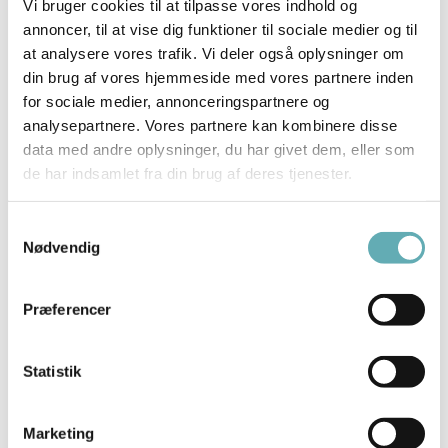
egne håndværkere, administrations- og
Vi bruger cookies til at tilpasse vores indhold og
servicemedarbejdere, hvorved der sikres en høj effektivitet
annoncer, til at vise dig funktioner til sociale medier og til
at analysere vores trafik. Vi deler også oplysninger om
og kvalitet i serviceringen af selskabets lejere.
din brug af vores hjemmeside med vores partnere inden
Organisationen har i dag ca. 110 medarbejdere, hvoraf 35
for sociale medier, annonceringspartnere og
har deres daglige gang på kontoret i Odense.
analysepartnere. Vores partnere kan kombinere disse
data med andre oplysninger, du har givet dem, eller som
Koncernens styrke er, således ud over en stærk økonomi, en
de har indsamlet fra din brug af deres tjenester.
særdeles professionel og moderne ejendomsadministration,
hvor de løbende gennem videreuddannelse og opdateringer
Samtykkevalg
sikrer, at det faglige niveau fastholdes og udbygges.
Nødvendig
Læs mere på
www.barfoedgroup.dk
Præferencer
Stillingsdetaljer
Arbejdssted
Statistik
Odense C
Marketing
Kontaktperson