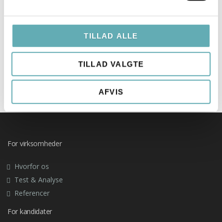
Jesper Buch-Rønne
jesper@recruit-it.dk
TILLAD ALLE
Mobil: +45 61 33 20 10
Telefon: +45 71 99 02 10
TILLAD VALGTE
AFVIS
For virksomheder
Hvorfor os
Test & Analyse
Referencer
For kandidater