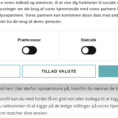
ive kort og præcist, hvem du er, eller hvad du kan rent fagli
se vores indhold og annoncer, til at vise dig funktioner til sociale
ifikationer, kort og præcist.
oplysninger om din brug af vores hjemmeside med vores partnere i
ysepartnere. Vores partnere kan kombinere disse data med andr
e et
billede af dig selv
på din LinkedIn-profil. Det skal være ve
et fra din brug af deres tjenester.
 skal det appellere til det job/den rolle, du besidder eller øns
 i en virksomhedskultur med denne dresscode.
Præferencer
Statistik
 kandidater via LinkedIn, er det ofte på
specifikke ord og ko
lser beskriver hvad du laver. Hvis du
f.eks.
er udvikler, er det
r/har arbejdet med. Desuden er det meget vigtigt, at du får s
r, er det vigtigt, at du kun angiver dem, duarbejder med, e
TILLAD VALGTE
 kompetencer, som måske stammer tilbage fra studietiden el
 der kommer fokus på kompetencer, som slet ikke er aktuelle el
e vil hen. Vær derfor opmærksom på, hvorfor du nævner de
n profil kan du med fordel få en god ven eller kollega til a
 velkommen til at kigge på de ledige stillinger på vores hje
som matcher dine ønsker.