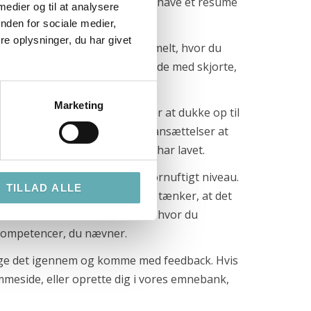
gt. Desuden er det altid godt at have et resumé
 medier og til at analysere
nden for sociale medier,
e oplysninger, du har givet
llignende (dvs. ikke 10 år gammelt, hvor du
ker at være i. Altså duer et billede med skjorte,
Marketing
mpetencer
. Derfor er chancen for at dukke op til
 rigtig godt under hver af dine ansættelser at
at nogle ord på, hvad du laver/har lavet.
ller dem du behersker på et fornuftigt niveau.
TILLAD ALLE
ler lignende, fordi man måske tænker, at det
ler relevante i forhold til dér, hvor du
 kompetencer, du nævner.
t kigge det igennem og komme med feedback. Hvis
mmeside, eller oprette dig i vores emnebank,