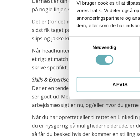
Dernæst er din
overskrift
vigtig. Du skal beskr
Vi bruger cookies til at tilpas
P. O. Pedersens Vej 2
på nogle linjer, som beskriver dine faglige kval
vores trafik. Vi deler også 
8200 Aarhus N
annonceringspartnere og anal
Det er (for det meste) en rigtig god idé at hav
Dalumvej 75
dem, eller som de har indsaml
sidst fik taget pasbillede eller lignende), og så
5250 Odense SV
slips og jakke kun, hvis du ønsker et arbejde
Samtykkevalg
Gammel Kongevej 35
Nødvendig
1610 København K
Når headhuntere eller researchere søger efter
+45 71 99 02 10
et rigtigt match størst, hvis du under ansætte
info@recruit-it.dk
skrive specifikt, hvilke teknologier du arbejde
Dalumvej 75
Skills & Expertise
.
Når det kommer til kompetence
AFVIS
5250 Odense SV
Der er en tendens til at nævne ikke-relevante
ser godt ud. Men det er spild af alles tid. For
Gammel Kongevej 35
arbejdsmæssigt er nu, og/eller hvor du gern
1610 København K
Når du har oprettet eller tilrettet en LinkedI
P. O. Pedersens Vej 2
du er nysgerrig på mulighederne derude, er du
8200 Aarhus N
så får du besked hvis der kommer en stilling 