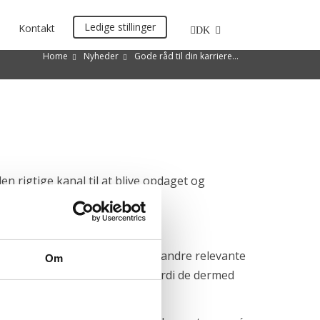
Ledige stillinger
Kontakt
DK
Home
Nyheder
Gode råd til din karriere…
n rigtige kanal til at blive opdaget og
er dine ønsker.
 samtidig jobtitler, geografi og andre relevante
Om
headhuntere og researchers, fordi de dermed
udgangspunkt i.