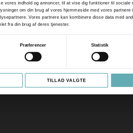
il kontaktpersonen på stillingsopslaget for at afklare mere
se vores indhold og annoncer, til at vise dig funktioner til sociale
hvilke projekter der skal udføres. Men ring IKKE og stil sp
oplysninger om din brug af vores hjemmeside med vores partnere i
okay at have en skabelon til både CV og ansøgning, men husk a
ysepartnere. Vores partnere kan kombinere disse data med andr
et fra din brug af deres tjenester.
irksomhedsnavn, stillingsbetegnelse mm. Det er alt sammen m
før, men der er skræmmende mange som laver en eller flere 
Præferencer
Statistik
TILLAD VALGTE