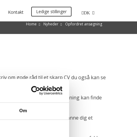
Ledige stillinger
Kontakt
DK
Home
Nyheder
Opfordret ansøgning
skriv om gode råd til et skarp CV du også kan se
mende der modtager din ansøgning kan finde
Om
erne ud på LinkedIn for at danne dig et