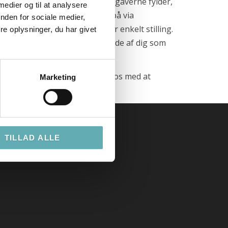
 specifikt hvor meget arbejdsopgaverne fylder,
 medier og til at analysere
ørgsmål som du kan finde svar på via
nden for sociale medier,
t tilpasse / målrette til hver enkelt stilling.
e oplysninger, du har givet
ed til at danne et helhedsbillede af dig som
af ovenstående fejl, så hjælp os med at
Marketing
TILLAD ALLE