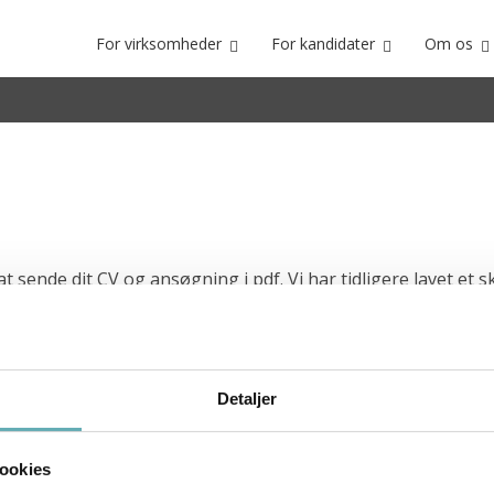
For virksomheder
For kandidater
Om os
 at sende dit CV og ansøgning i pdf.
Vi har tidligere lavet et 
atere din LinkedIn profil da det sagtens kan være vedkom
rk LinkedIn profil under vores nyheder.
Detaljer
eside, tjekker den, kontaktpersonen og nogle af medarbejd
, så du får en fornemmelse af hvad der skal prioriteres.
ookies